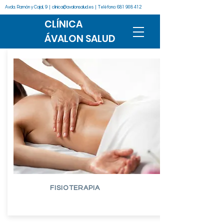
Avda. Ramón y Cajal, 9 |
clinica@avalonsalud.es
| Teléfono:
681 908 412
CLÍNICA
ÁVALON SALUD
FISIOTERAPIA